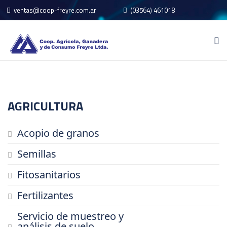
ventas@coop-freyre.com.ar
(03564) 461018
3564572500
AGRICULTURA
Acopio de granos
Semillas
Fitosanitarios
Fertilizantes
Servicio de muestreo y
análisis de suelo