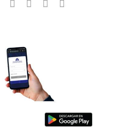
TU RECIBO
Pulsá aquí
para acceder a