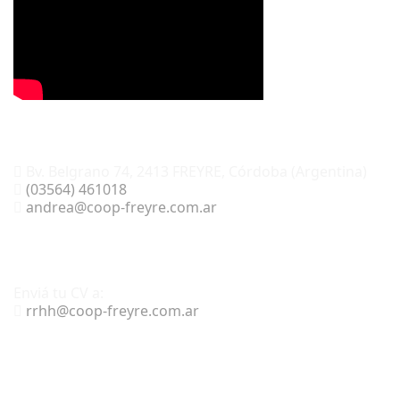
Administración central:
Bv. Belgrano 74, 2413 FREYRE, Córdoba (Argentina)
(03564) 461018
andrea@coop-freyre.com.ar
Trabajá con nosotros:
Enviá tu CV a:
rrhh@coop-freyre.com.ar
Encontranos en: